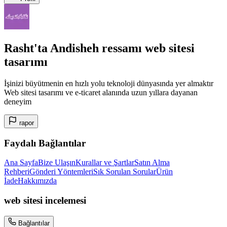
Rasht'ta Andisheh ressamı web sitesi
tasarımı
İşinizi büyütmenin en hızlı yolu teknoloji dünyasında yer almaktır
Web sitesi tasarımı ve e-ticaret alanında uzun yıllara dayanan
deneyim
rapor
Faydalı Bağlantılar
Ana Sayfa
Bize Ulaşın
Kurallar ve Şartlar
Satın Alma
Rehberi
Gönderi Yöntemleri
Sık Sorulan Sorular
Ürün
İade
Hakkımızda
web sitesi incelemesi
Bağlantılar