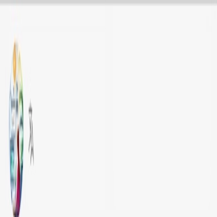
Rasht'ta Andisheh ressamı web sitesi tasarımı
gönderiler
Video