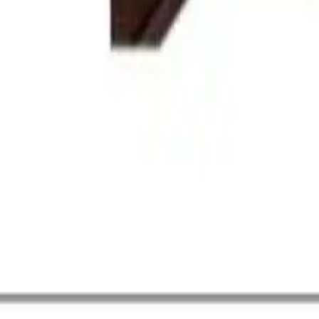
 بسهولة جذب الموظفين الموهوبين وتوفير تجربة مستخدم إيجابية