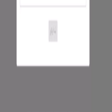
00:00
/
00:00
عالی بود! (۵ ستاره)
نیاز به بهبود (۱ تا ۴ ستاره)
constants.podcast
وسائل الاتصال
الدردشة (تجريبي)
القائمة
الملف الشخصي
تصميم موقع رسام أنديشة في رشت
أسرع طريقة لتنمية أعمالك هي أن تكون في عالم التكنولوجيا خبرة
سنوات في تصميم المواقع والتجارة الإلكترونية
التقرير
روابط مفيدة
الصفحة الرئيسية
تواصل معنا
القوانين والشروط
دليل الشراء
طرق
الشحن
الأسئلة الشائعة
إرجاع المنتج
الوظائف الشاغرة
من نحن